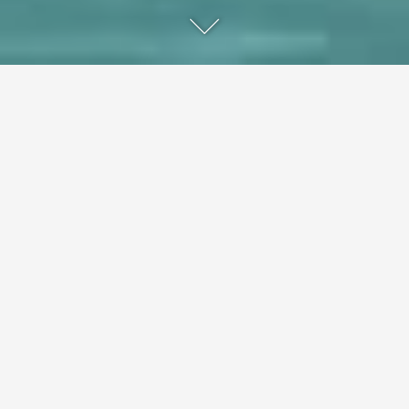
Nord Malé Atoll, Malediven
An einem Ort, an dem Natur und inspirierende
Architektur harmonisch nebeneinander bestehen, bietet
Patina Maldives einen neuen Zufluchtsort für
fortschrittliche Reisende, die auf der Suche nach
authentischen Erfahrungen in einer abgeschiedenen
Gegend sind.
Der Umweltgedanke von Patina erstreckt sich auch auf
die in den Innenräumen verwendete Materialpalette
Holz, Leinen, Rattan, Papierkordel und Naturfasern in
verschiedenen gedeckten Farben ergänzen graue